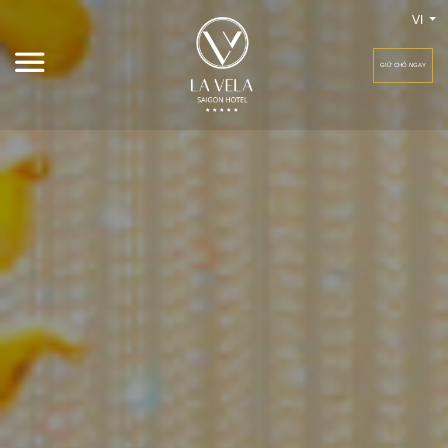
VI
GIỮ CHỖ NGAY