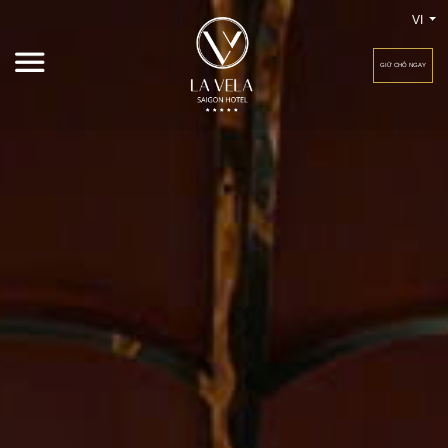
VI
GIỮ CHỖ NGAY