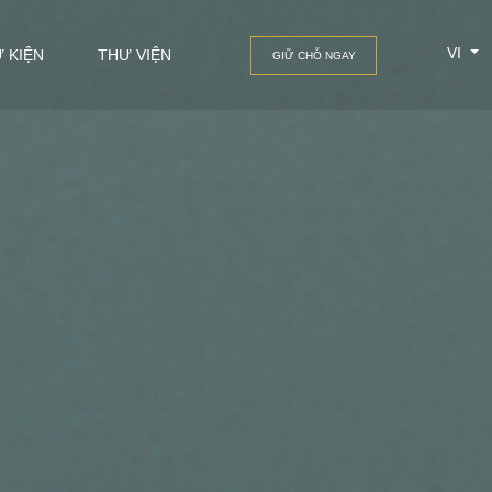
VI
Ự KIỆN
THƯ VIỆN
GIỮ CHỖ NGAY