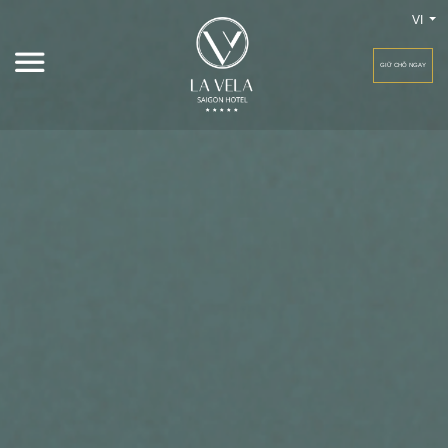
VI
GIỮ CHỖ NGAY